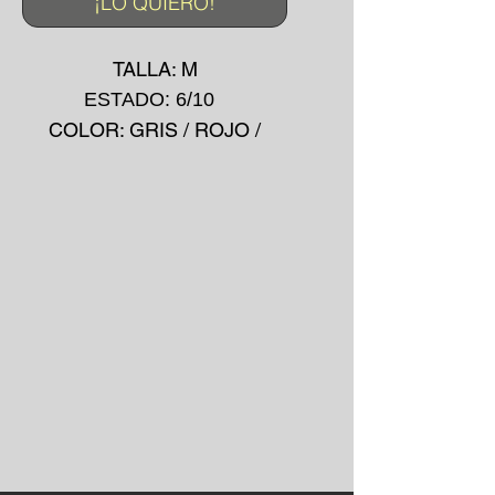
¡LO QUIERO!
TALLA: M
ESTADO: 6/10
COLOR: GRIS / ROJO /
BLANCO
MADE IN: -
MATERIAL: SINTÉTICO
AÑO: 00's
ESTILO: SPORT
Prenda fabricada con material
sintético ajustable a un
amplio arco de tallas.
La prenda puede presentar
pequeñas manchas o
desgarros debido a su uso