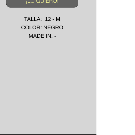
¡LO QUIERO!
TALLA: 12 - M
COLOR: NEGRO
MADE IN: -
IMPRESIÓN:
SERIGRAFÍA PECHO
AÑO: 00's
*La prenda puede presentar
pequeñas manchas o
desgarros debido a su uso
convencional.
*No se aceptan devoluciones