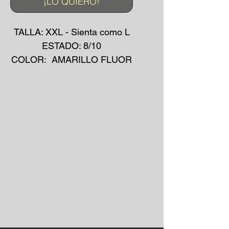
¡LO QUIERO!
TALLA: XXL - Sienta como L
ESTADO: 8/10
COLOR: AMARILLO FLUOR
MADE IN: ESPAÑA
MATERIAL: ALGODÓN /
SINTÉTICO
AÑO: 90's
*La prenda puede presentar
pequeñas manchas o
desgarros debido a su uso
convencional.
*No se aceptan devoluciones