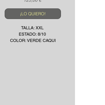
125,00 €
¡LO QUIERO!
TALLA: XXL
ESTADO: 8/10
COLOR: VERDE CAQUI
MADE IN: -
MATERIAL: SINTÉTICO -
RELLENO PLUMAS 550
AÑO: 2000's
*La prenda puede presentar
pequeñas manchas o
desgarros debido a su uso