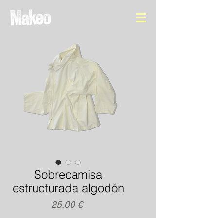
Sobrecamisa
estructurada algodón
Precio
25,00 €