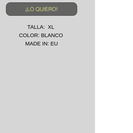
¡LO QUIERO!
TALLA: XL
COLOR: BLANCO
MADE IN: EU
CAMISETA: -
IMPRESIÓN: -
AÑO: 90's
*La prenda puede presentar
pequeñas manchas o
desgarros debido a su uso
convencional.
*No se aceptan devoluciones