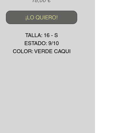
18,00 €
¡LO QUIERO!
TALLA: 16 - S
ESTADO: 9/10
COLOR: VERDE CAQUI
MADE IN: ?
MATERIAL: ALGODÓN /
SINTÉTICO
AÑO: 2000's
*La prenda puede presentar
pequeñas manchas o
desgarros debido a su uso