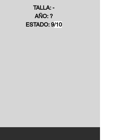
TALLA: -
AÑO: ?
ESTADO: 9
/10
COLOR: GRIS / BLANCO
Kufiyya, también llamado
"pañuelo palestino",
tradicional del oriente
próximo.