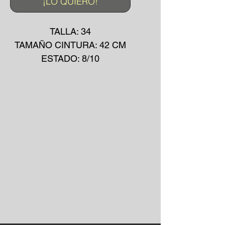
¡LO QUIERO!
TALLA: 34
TAMAÑO CINTURA: 42 CM
ESTADO: 8/10
COLOR: DENIM
MADE IN: ?
MATERIAL: ALGODÓN
AÑO: 2000's
*La prenda puede presentar
pequeñas manchas o
desgarros debido a su uso
convencional.
*No se aceptan devoluciones