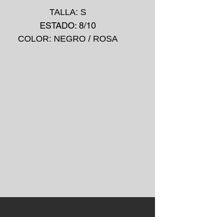
TALLA: S
ESTADO: 8/10
COLOR: NEGRO / ROSA
MADE IN: -
IMPRESIÓN: -
AÑO: 2000's
*La prenda puede presentar
pequeñas manchas o
desgarros debido a su uso
convencional.
*No se aceptan devoluciones