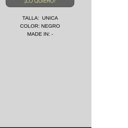
¡LO QUIERO!
TALLA: UNICA
COLOR: NEGRO
MADE IN: -
IMPRESIÓN: -
AÑO: 2008
*La prenda puede presentar
pequeñas manchas o
desgarros debido a su uso
convencional.
*No se aceptan devoluciones