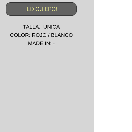
¡LO QUIERO!
TALLA: UNICA
COLOR: ROJO / BLANCO
MADE IN: -
IMPRESIÓN: BORDADO
AÑO: ?
*La prenda puede presentar
pequeñas manchas o
desgarros debido a su uso
convencional.
*No se aceptan devoluciones