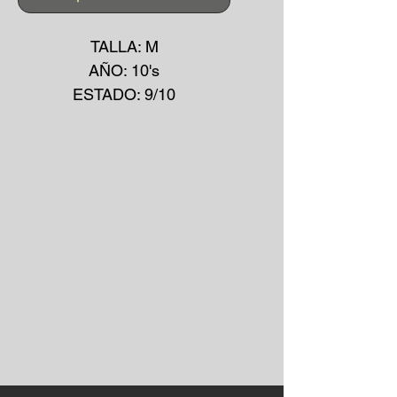
TALLA: M
AÑO: 10's
ESTADO: 9/10
COLOR: AZUL CIELO
*No se aceptan devoluciones