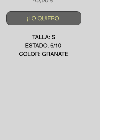
45,00 €
¡LO QUIERO!
TALLA: S
ESTADO: 6/10
COLOR: GRANATE
MADE IN: CHINA
MATERIAL: SINTÉTICO
AÑO: 2000's
*La prenda puede presentar
pequeñas manchas o
desgarros debido a su uso
convencional.