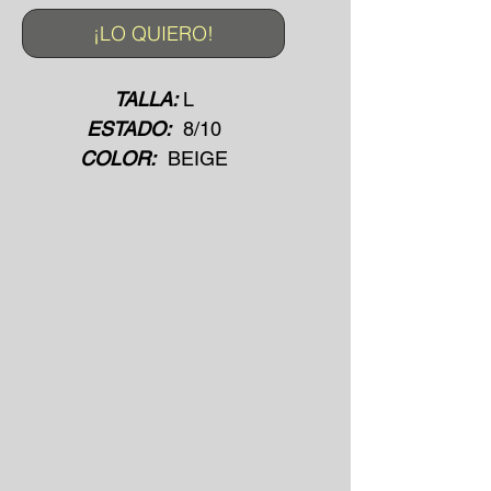
¡LO QUIERO!
TALLA:
L
ESTADO:
8/10
COLOR:
BEIGE
MADE IN:
ITALIA
MATERIAL:
SINTETICO
AÑO:
2005
ESTILO:
90's
*Posible BOOTLEG*
Incluye:
·Acolchado
·Cuello pelo sintetico
·Cierre con remaches
·Cinturon ajustable