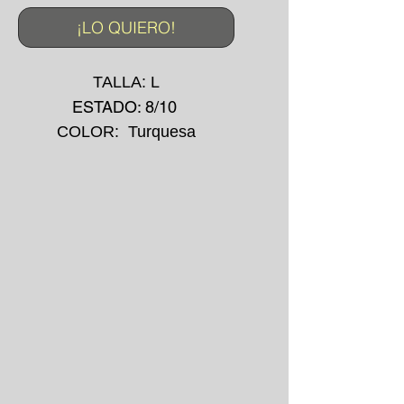
¡LO QUIERO!
TALLA: L
ESTADO: 8/10
COLOR: Turquesa
MADE IN: FRANCE
IMPRESIÓN: -
AÑO: 2000's
*La prenda puede presentar
pequeñas manchas o
desgarros debido a su uso
convencional.