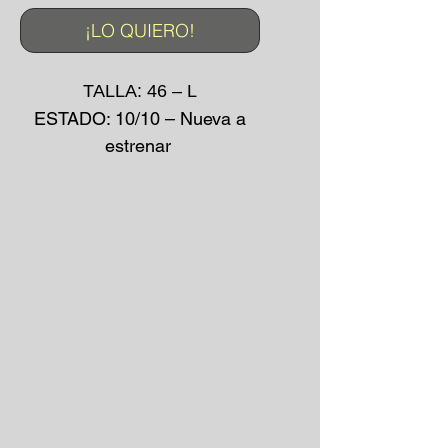
¡LO QUIERO!
TALLA: 46 – L
ESTADO: 10/10 – Nueva a
estrenar
COLOR: AZUL
MADE IN: Francia
IMPRESIÓN: -
AÑO: 90's
*La prenda puede presentar
pequeñas manchas o
desgarros debido a su uso