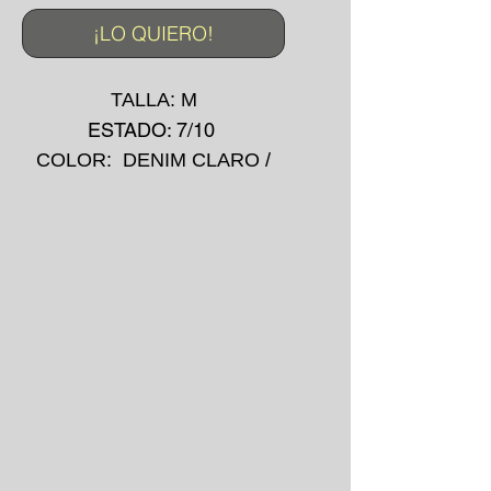
¡LO QUIERO!
TALLA: M
ESTADO: 7/10
COLOR: DENIM CLARO /
BEIGE
MADE IN: -
IMPRESIÓN: -
AÑO: 2000's
*La prenda puede presentar
pequeñas manchas o
desgarros debido a su uso