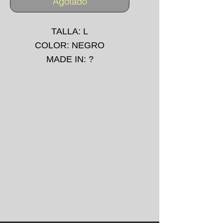
Agotado
TALLA: L
COLOR: NEGRO
MADE IN: ?
IMPRESIÓN: SERIGRAFIA
PECHO Y ESPALDA
AÑO: 00's
*La prenda puede presentar
pequeñas manchas o
desgarros debido a su uso
convencional.
*No se aceptan devoluciones