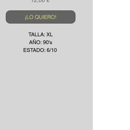
12,00 €
¡LO QUIERO!
TALLA: XL
AÑO: 90's
ESTADO: 6/10
COLOR: BLANCO
LA PRENDA PRESENTA
PEQUEÑAS MANCHAS
(VER IMAGEN)