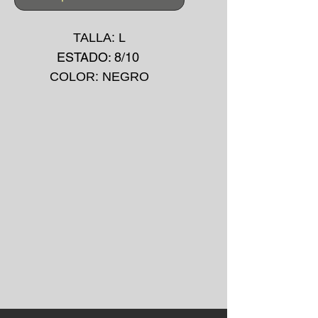
TALLA: L
ESTADO: 8/10
COLOR: NEGRO
MATERIAL: ALGODÓN
MADE IN: -
IMPRESIÓN: SERIGRAFÍA
PECHO
AÑO: 10's
*La prenda puede presentar
pequeñas manchas o
desgarros debido a su uso
convencional.
*No se aceptan devoluciones