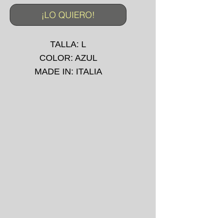
¡LO QUIERO!
TALLA: L
COLOR: AZUL
MADE IN: ITALIA
IMPRESIÓN: -
AÑO: 90's
*La prenda puede presentar
pequeñas manchas o
desgarros debido a su uso
convencional.
*No se aceptan devoluciones